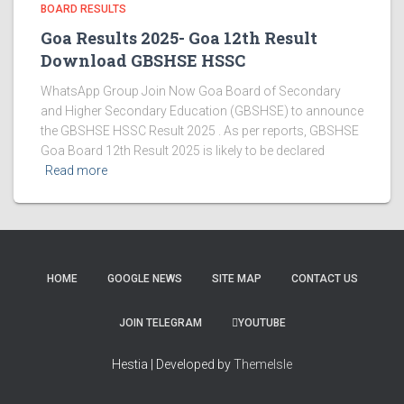
BOARD RESULTS
Goa Results 2025- Goa 12th Result
Download GBSHSE HSSC
WhatsApp Group Join Now Goa Board of Secondary
and Higher Secondary Education (GBSHSE) to announce
the GBSHSE HSSC Result 2025 . As per reports, GBSHSE
Goa Board 12th Result 2025 is likely to be declared
Read more
HOME
GOOGLE NEWS
SITE MAP
CONTACT US
JOIN TELEGRAM
YOUTUBE
Hestia | Developed by
ThemeIsle