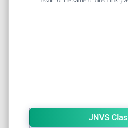
result for the same. or direct link gi
JNVS Clas