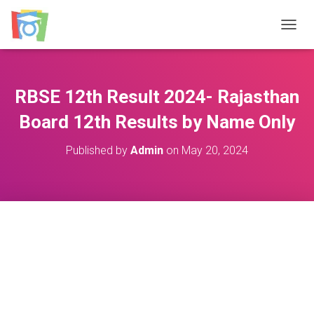
TOGGL
RBSE 12th Result 2024- Rajasthan
Board 12th Results by Name Only
Published by
Admin
on
May 20, 2024