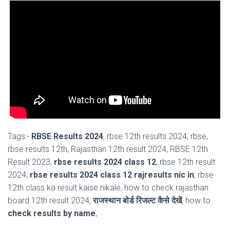
Tags:-
RBSE Results 2024
, rbse 12th results 2024, rbse,
rbse results 12th, Rajasthan 12th result 2024, RBSE 12th
Result 2023,
rbse results 2024 class 12
, rbse 12th result
2024,
rbse results 2024 class 12 rajresults nic in
, rbse
12th class ka result kaise nikale, how to check rajasthan
board 12th result 2024,
राजस्थान बोर्ड रिजल्ट कैसे देखें
, how to
check results by name
,