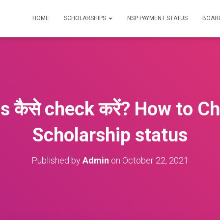
HOME
SCHOLARSHIPS
NSP PAYMENT STATUS
BOARD
s कैसे check करें? How to 
Scholarship status
Published by
Admin
on
October 22, 2021