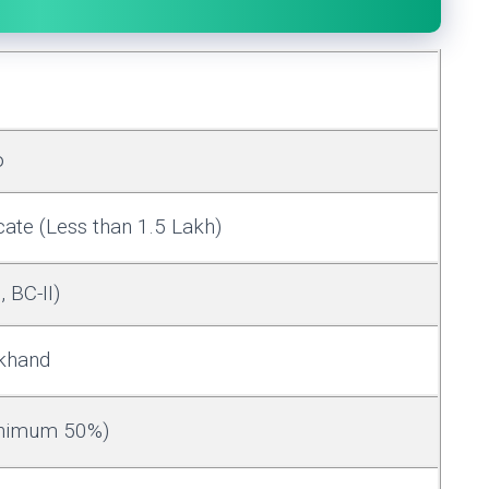
o
cate (Less than 1.5 Lakh)
, BC-II)
rkhand
inimum 50%)