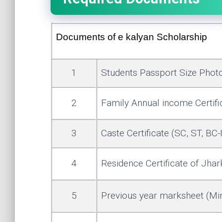
Documents of e kalyan Scholarship
1
Students Passport Size Phot
2
Family Annual income Certifi
3
Caste Certificate (SC, ST, BC-I
4
Residence Certificate of Jha
5
Previous year marksheet (M