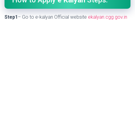
How to Apply
e Kalyan
Steps:
Step1
– Go to e-kalyan Official website
ekalyan.cgg.gov.in