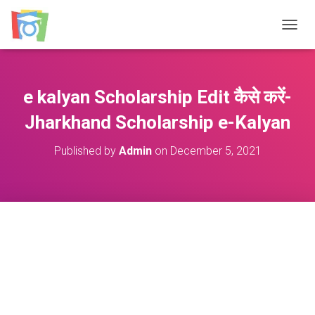
TOGGL
e kalyan Scholarship Edit कैसे करें-
Jharkhand Scholarship e-Kalyan
Published by
Admin
on
December 5, 2021