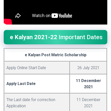
e Kalyan 2021-22
Important Dates
e Kalyan Post Matric Scholarship
Apply Online Start Date
26 July 2021
11 December
Apply Last Date
2021
The Last date for correction
11 December
Application
2021