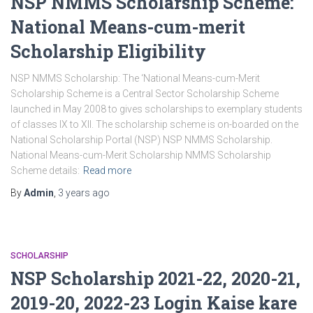
NSP NMMS Scholarship Scheme:
National Means-cum-merit
Scholarship Eligibility
NSP NMMS Scholarship: The ‘National Means-cum-Merit
Scholarship Scheme is a Central Sector Scholarship Scheme
launched in May 2008 to gives scholarships to exemplary students
of classes IX to XII. The scholarship scheme is on-boarded on the
National Scholarship Portal (NSP) NSP NMMS Scholarship.
National Means-cum-Merit Scholarship NMMS Scholarship
Scheme details:
Read more
By
Admin
,
3 years
ago
SCHOLARSHIP
NSP Scholarship 2021-22, 2020-21,
2019-20, 2022-23 Login Kaise kare