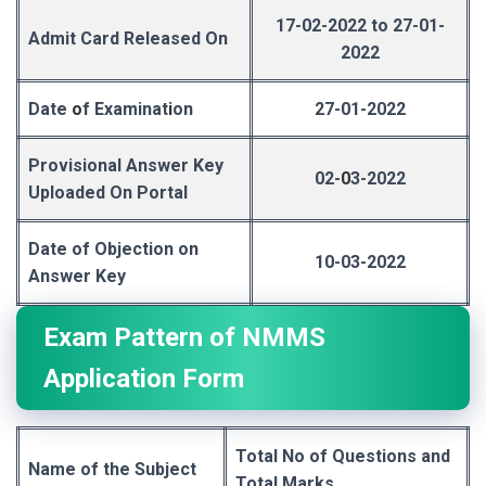
17-02-2022 to 27-01-
Admit Card Released On
2022
Date
o
f Examinat
i
on
27-01-2022
Provisional Answer Key
02-
0
3-2022
Uploaded On Portal
Date of Objection on
10-03-2022
Answer Key
Exam Pattern of
NMMS
Application Form
Total No of Questions and
Name of the Subject
Total Marks