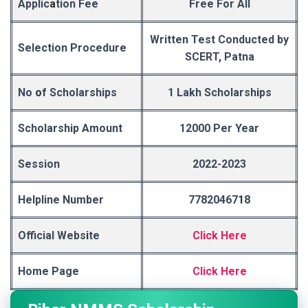
Applic
a
tion Fee
Free For All
Written Test Conducted by
Selection Procedure
SCERT, Patna
No
o
f Scholarships
1 Lakh Scholarsh
i
ps
Scholarship Amount
12000 Per Year
Session
2022-2023
Helpline Number
778
2
0467
1
8
Official Webs
i
te
Click Here
Home Page
Click Here