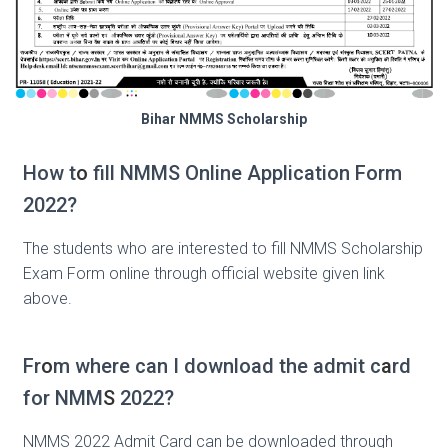
Bihar NMMS Scholarship
How t
o
fill NMMS Online Application Form
2022?
The students who are interested to fill NMMS Scholarship
Exam Form online through official website given link
above.
Fr
o
m where can I download the admit c
a
rd
for NMM
S
2022?
NMMS 2022 Admit Card can be downloaded through