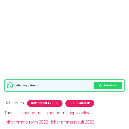
Join Now
WhatsApp Group
Categories:
NSP SCHOLARSHIP
SCHOLARSHIP
Tags:
'
bihar nmms
bihar nmms apply online
bihar nmms form 2022
bihar nmms result 2022