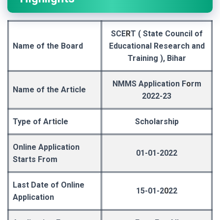
SCE
R
T ( State Council of
Name of the Board
Educational Research and
Training ), Bihar
NMMS Application F
o
rm
Name of the Article
20
2
2-23
Type of Art
i
cle
Scholarship
Online Application
01-01-2022
Starts From
Last Date of Online
15-01-2
0
22
Application