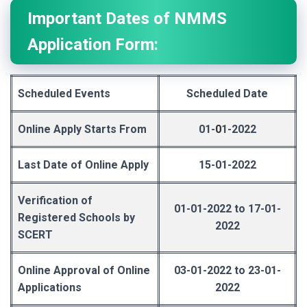
Important Dates of NMMS
Application Form:
Scheduled Events
Scheduled Date
Online Apply Starts From
01-
0
1-2022
Last Date of Online Apply
15-01-2022
Verification of
01-01-2022 to 1
7-
01-
Registered Schools by
2022
SCERT
Online Approval of Online
03-01-2
0
22 to 23-01-
Applications
2022