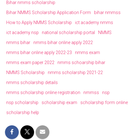
Bihar nmms scholarship
Bihar NMMS Scholarship Application Form
bihar nmmss
How to Apply NMMS Scholarship
ict academy nmms
ict academy nsp
national scholarship portal
NMMS
nmms bihar
nmms bihar online apply 2022
nmms bihar online apply 2022-23
nmms exam
nmms exam paper 2022
nmms schoarship bihar
NMMS Scholarship
nmms scholarship 2021-22
nmms scholarship details
nmms scholarship online registration
nmmss
nsp
nsp scholarship
scholarship exam
scholarship form online
scholarship help