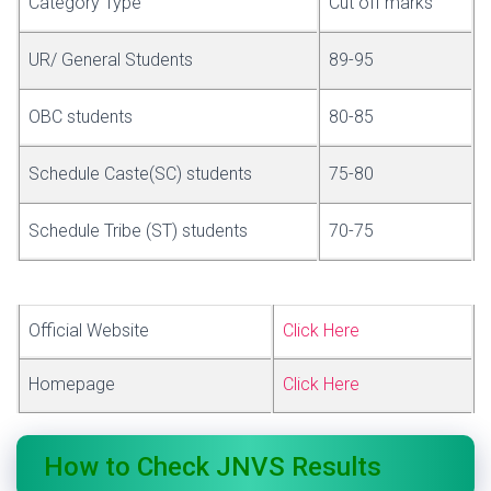
Category Type
Cut off marks
UR/ General Students
89-95
OBC students
80-85
Schedule Caste(SC) students
75-80
Schedule Tribe (ST) students
70-75
Official Website
Click Here
Homepage
Click Here
How to Check JNVS Results