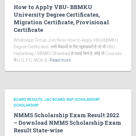
How to Apply VBU- BBMKU
University Degree Certificates,
Migration Certificate, Provisional
Certificate
WhatsApp Group Join Now How to Apply VBU/BBMKU
Degree Certificates: सभी विद्यार्थी के लिए खुशखबरी है जो भी VBU
Hazaribag / BBMKU Dhanbad से पढाई किये है, कोई भी Courses
से U.G, P.G, MCA, B.
Read more
BOARD RESULTS
JAC BOARD
NSP SCHOLARSHIP
SCHOLARSHIP
NMMS Scholarship Exam Result 2022
– Download NMMS Scholarship Exam
Result State-wise