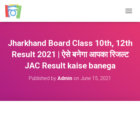
TOGGL
Jharkhand Board Class 10th, 12th
Result 2021 | ऐसे बनेगा आपका रिजल्ट
JAC Result kaise banega
Published by
Admin
on
June 15, 2021