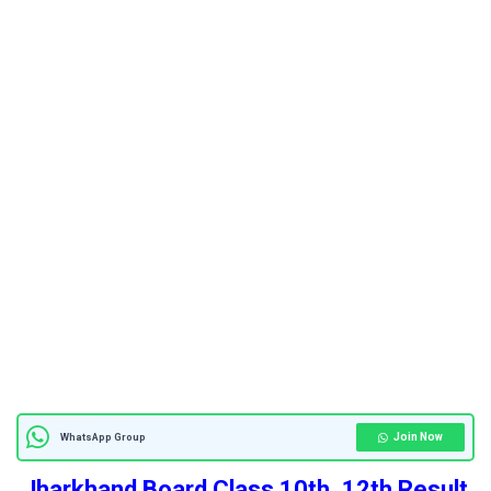
Join Now
WhatsApp Group
Jharkhand Board Class 10th, 12th Result