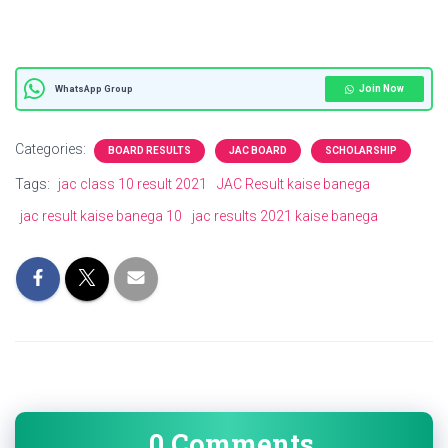
Join Now
WhatsApp Group
Categories:
BOARD RESULTS
JAC BOARD
SCHOLARSHIP
Tags:
jac class 10 result 2021
JAC Result kaise banega
jac result kaise banega 10
jac results 2021 kaise banega
0 Comments