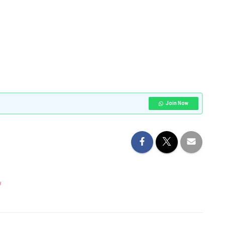
Join Now
w