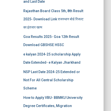
and Last Date
Rajasthan Board Class 5th, 8th Result
2025- Download Link राजस्थान बोर्ड रिजल्‍ट
का इंतजार खत्‍म
Goa Results 2025- Goa 12th Result
Download GBSHSE HSSC
e kalyan 2024-25 scholarship Apply
Date Extended- e Kalyan Jharkhand
NSP Last Date 2024-25 Extended or
Not For All Central Scholarship
Scheme
How to Apply VBU- BBMKU University
Degree Certificates, Migration