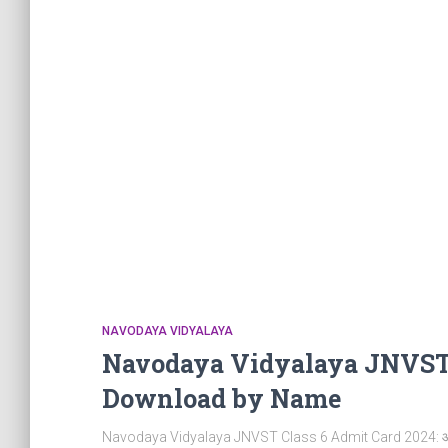
NAVODAYA VIDYALAYA
Navodaya Vidyalaya JNVST 
Download by Name
Navodaya Vidyalaya JNVST Class 6 Admit Card 2024: आज की इस 