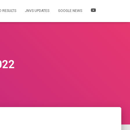
 RESULTS
JNVS UPDATES
GOOGLE NEWS
022