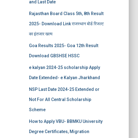
and Last Date
Rajasthan Board Class 5th, 8th Result
2025- Download Link राजस्थान बोर्ड रिजल्‍ट
का इंतजार खत्‍म
Goa Results 2025- Goa 12th Result
Download GBSHSE HSSC
e kalyan 2024-25 scholarship Apply
Date Extended- e Kalyan Jharkhand
NSP Last Date 2024-25 Extended or
Not For All Central Scholarship
Scheme
How to Apply VBU- BBMKU University
Degree Certificates, Migration