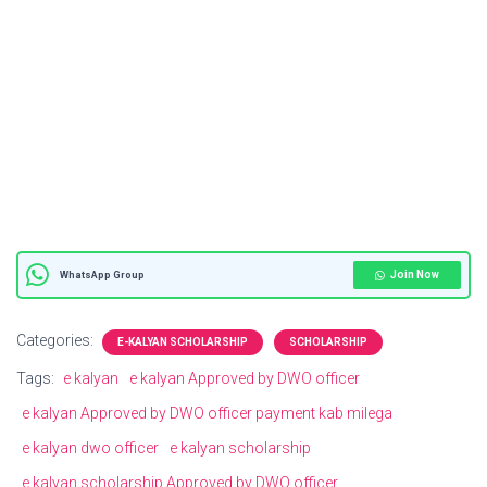
Join Now
WhatsApp Group
Categories:
E-KALYAN SCHOLARSHIP
SCHOLARSHIP
Tags:
e kalyan
e kalyan Approved by DWO officer
e kalyan Approved by DWO officer payment kab milega
e kalyan dwo officer
e kalyan scholarship
e kalyan scholarship Approved by DWO officer